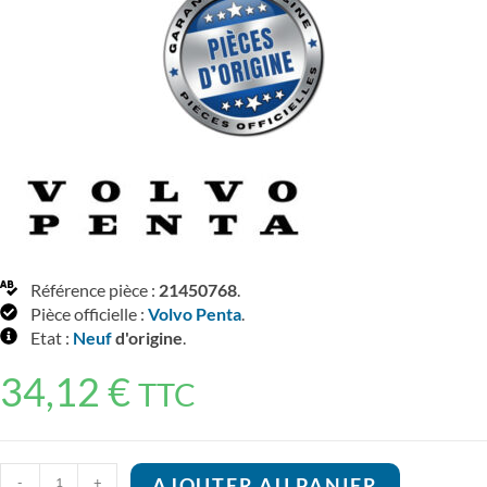
Référence pièce :
21450768
.
Pièce officielle :
Volvo Penta
.
Etat :
Neuf
d'origine
.
34,12
€
TTC
quantité
-
+
AJOUTER AU PANIER