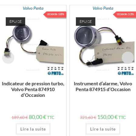
Volvo Penta
Volvo Penta
-58%
-53%
OCCASION
OCCASION
ÉPUISÉ
ÉPUISÉ
Indicateur de pression turbo,
Instrument d’alarme, Volvo
Volvo Penta 874910
Penta 874915 d’Occasion
d’Occasion
Le
Le
Le
Le
80,00
€
150,00
€
189,60
€
TTC
321,60
€
TTC
prix
prix
prix
prix
initial
actuel
initial
actuel
était :
est :
était :
est :
Lire la suite
Lire la suite
189,60 €.
80,00 €.
321,60 €.
150,00 €.