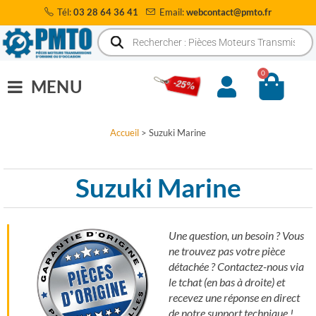
Tél:
03 28 64 36 41
Email:
webcontact@pmto.fr
0
MENU
Accueil
>
Suzuki Marine
Suzuki Marine
Une question, un besoin ? Vous
ne trouvez pas votre pièce
détachée ? Contactez-nous via
le tchat (en bas à droite) et
recevez une réponse en direct
de notre support technique !