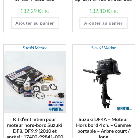
132,29
€
132,10
€
TTC
TTC
Ajouter au panier
Ajouter au panier
Suzuki Marine
Suzuki Marine
Kit d’entretien pour
Suzuki DF4A – Moteur
moteur hors-bord Suzuki
Hors bord 4 ch. – Gamme
DF8, DF9.9 (2010 et
portable – Arbre court /
après) : 17400-99841-000
long