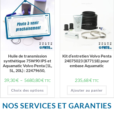
Huile de transmission
Kit d’entretien Volvo Penta
synthétique 75W90 IPS et
24075023 (877118) pour
Aquamatic Volvo Penta (1L,
embase Aquamatic
5L, 20L) : 22479650,
22479648, 22479647
Plage
39,30
€
–
5680,80
€
235,68
€
TTC
TTC
de
prix :
Ce
39,30 €
Choix des options
Ajouter au panier
produit
à
a
5680,80 €
plusieurs
variations.
NOS SERVICES ET GARANTIES
Les
options
peuvent