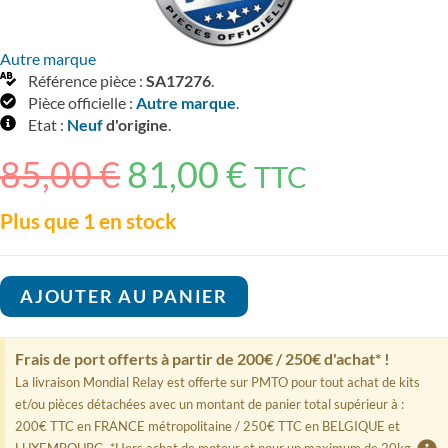
Autre marque
Référence pièce :
SA17276
.
Pièce officielle :
Autre marque
.
Etat :
Neuf
d'origine
.
85,00
€
81,00
€
Le
Le
TTC
prix
prix
initial
actuel
était :
est :
Plus que 1 en stock
85,00 €.
81,00 €.
quantité
AJOUTER AU PANIER
de
Filtre
à
Frais de port offerts à partir de 200€ / 250€ d'achat* !
air
HIFI
La livraison Mondial Relay est offerte sur PMTO pour tout achat de kits
Filtrer
et/ou pièces détachées avec un montant de panier total supérieur à :
SA17276
200€ TTC en FRANCE métropolitaine / 250€ TTC en BELGIQUE et
LUXEMBOURG. *Hors achat de moteur et pour un maximum de 20kg.