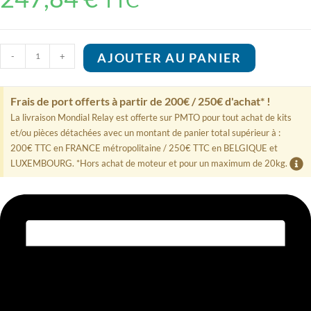
quantité
-
+
AJOUTER AU PANIER
de
Pompe
Suzuki
Frais de port offerts à partir de 200€ / 250€ d'achat* !
Marine
15100-
La livraison Mondial Relay est offerte sur PMTO pour tout achat de kits
99E11-
et/ou pièces détachées avec un montant de panier total supérieur à :
000
200€ TTC en FRANCE métropolitaine / 250€ TTC en BELGIQUE et
LUXEMBOURG. *Hors achat de moteur et pour un maximum de 20kg.