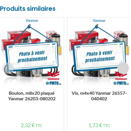
Produits similaires
Yanmar
Yanmar
Boulon, m8x20 plaqué
Vis, m4x40 Yanmar 26557-
Yanmar 26203-080202
040402
2,32
€
1,73
€
TTC
TTC