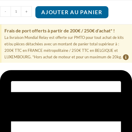
quantité
-
+
AJOUTER AU PANIER
de
Ressort
De
Frais de port offerts à partir de 200€ / 250€ d'achat* !
Décompression
Yanmar
La livraison Mondial Relay est offerte sur PMTO pour tout achat de kits
114250-
et/ou pièces détachées avec un montant de panier total supérieur à :
03640
200€ TTC en FRANCE métropolitaine / 250€ TTC en BELGIQUE et
LUXEMBOURG. *Hors achat de moteur et pour un maximum de 20kg.