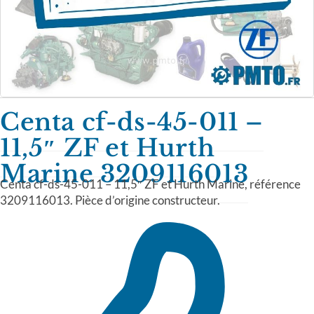
Centa cf-ds-45-011 –
11,5″ ZF et Hurth
Marine 3209116013
Centa cf-ds-45-011 – 11,5″ ZF et Hurth Marine, référence
3209116013. Pièce d’origine constructeur.