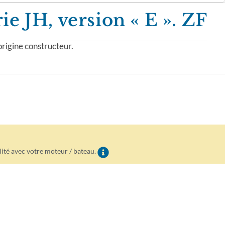
ie JH, version « E ». ZF
rigine constructeur.
lité avec votre moteur / bateau.