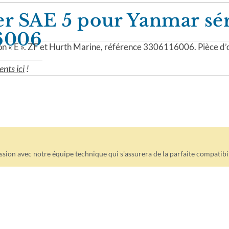
ier SAE 5 pour Yanmar sér
16006
on « E ». ZF et Hurth Marine, référence 3306116006. Pièce d’o
ents ici
!
sion avec notre équipe technique qui s'assurera de la parfaite compatibi