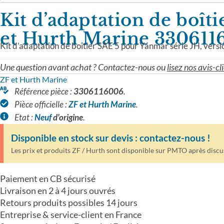
Kit d’adaptation de boît
et Hurth Marine 33061
Kit d’adaptation de boîtier SAE 5 pour Yanmar série JH, versi
Une question avant achat ? Contactez-nous ou
lisez nos avis-cli
ZF et Hurth Marine
Référence pièce :
3306116006
.
Pièce officielle :
ZF et Hurth Marine
.
Etat :
Neuf
d'origine
.
Disponible en stock sur devis : contactez-nous !
Les prix et produits ZF / Hurth sont disponible sur PMTO après discus
Paiement en CB sécurisé
Livraison en 2 à 4 jours ouvrés
Retours produits possibles 14 jours
Entreprise & service-client en France